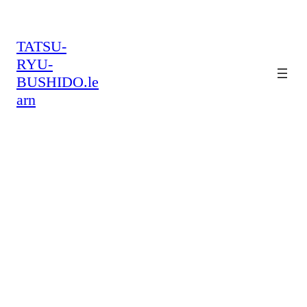
TATSU-
RYU-
BUSHIDO.le
arn